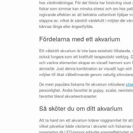
hos vårdinrättningar. För det första har forskning visat a
fiskar som simmar kan minska stress och oro hos pati
rogivande effekten av att betrakta vattenlivet hjälper m
slappna av, vilket är särskilt värdefullt i miljöer där vä
kännas långa eller ångestfyllda.
Fördelarna med ett akvarium
Ett välskött akvarium är inte bara estetiskt tilltalande,
också fungera som ett kraftfullt terapeutiskt verktyg. 
och vackra elementen skapar en visuell harmoni som hjäl
atmosfär. Just denna kombination av visuellt lugn och
miljöer till ökat välbefinnande genom naturlig stimulan
De mest populära fiskarna för akvarium inkluderar
clow
personlighet. Andra favoriter är guppy, scalar, neonte
favoriter bland akvarieentusiaster.
Så sköter du om ditt akvarium
Att ta hand om ett akvarium kräver noggrannhet för att
vilket påverkar både växterna i akvariet och fiskarnas
investering då LED-lampor erbjuder energieffektivitet o