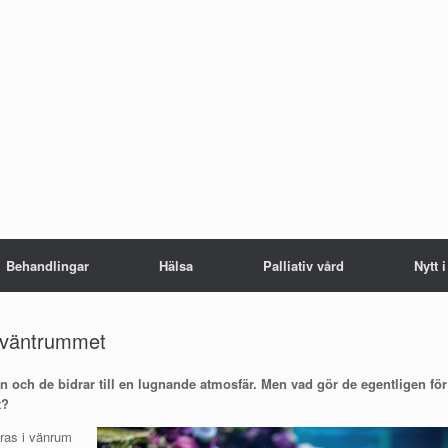
Behandlingar
Hälsa
Palliativ vård
Nytt 
i väntrummet
yn och de bidrar till en lugnande atmosfär. Men vad gör de egentligen för
t?
ceras i vänrum