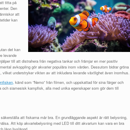
tt titta på
enter. Den
änniskor att
ntetider kan
 utan det kan
De levande
per till att distrahera från negativa tankar och främjar en mer positiv
 mental avkoppling gör akvarier populära inom vården. Dessutom bidrar gröna
s, vilket understryker vikten av att inkludera levande växtlighet även inomhus.
nfisken,
känd som ”Nemo” från filmen, och uppskattad för sina färger och
tra och siamesisk kampfisk, alla med unika egenskaper som gör dem till
 säkerställa att fiskarna mår bra. En grundläggande aspekt är rätt belysning,
 hälsa. Att köp akvariebelysning med LED till ditt akvarium kan vara en bra
ch lång livslängd.