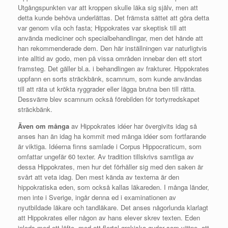
Utgångspunkten var att kroppen skulle läka sig själv, men att
detta kunde behöva underlättas. Det främsta sättet att göra detta
var genom vila och fasta; Hippokrates var skeptisk till att
använda mediciner och specialbehandlingar, men det hände att
han rekommenderade dem. Den här inställningen var naturligtvis
inte alltid av godo, men på vissa områden innebar den ett stort
framsteg. Det gäller bl.a. i behandlingen av frakturer. Hippokrates
uppfann en sorts sträckbänk, scamnum, som kunde användas
till att räta ut krökta ryggrader eller lägga brutna ben till rätta.
Dessvärre blev scamnum också förebilden för tortyrredskapet
sträckbänk.
Även om många
av Hippokrates idéer har övergivits idag så
anses han än idag ha kommit med många idéer som fortfarande
är viktiga. Idéerna finns samlade i Corpus Hippocraticum, som
omfattar ungefär 60 texter. Av tradition tillskrivs samtliga av
dessa Hippokrates, men hur det förhåller sig med den saken är
svårt att veta idag. Den mest kända av texterna är den
hippokratiska eden, som också kallas läkareden. I många länder,
men inte i Sverige, ingår denna ed i examinationen av
nyutbildade läkare och tandläkare. Det anses någorlunda klarlagt
att Hippokrates eller någon av hans elever skrev texten. Eden
inleds med ett löfte, med ett flertal grekiska gudar som vittne, att