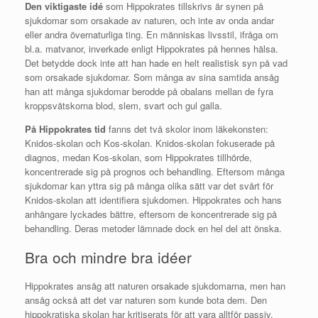
Den viktigaste idé
som Hippokrates tillskrivs är synen på
sjukdomar som orsakade av naturen, och inte av onda andar
eller andra övernaturliga ting. En människas livsstil, ifråga om
bl.a. matvanor, inverkade enligt Hippokrates på hennes hälsa.
Det betydde dock inte att han hade en helt realistisk syn på vad
som orsakade sjukdomar. Som många av sina samtida ansåg
han att många sjukdomar berodde på obalans mellan de fyra
kroppsvätskorna blod, slem, svart och gul galla.
På Hippokrates tid
fanns det två skolor inom läkekonsten:
Knidos-skolan och Kos-skolan. Knidos-skolan fokuserade på
diagnos, medan Kos-skolan, som Hippokrates tillhörde,
koncentrerade sig på prognos och behandling. Eftersom många
sjukdomar kan yttra sig på många olika sätt var det svårt för
Knidos-skolan att identifiera sjukdomen. Hippokrates och hans
anhängare lyckades bättre, eftersom de koncentrerade sig på
behandling. Deras metoder lämnade dock en hel del att önska.
Bra och mindre bra idéer
Hippokrates ansåg att naturen orsakade sjukdomarna, men han
ansåg också att det var naturen som kunde bota dem. Den
hippokratiska skolan har kritiserats för att vara alltför passiv.