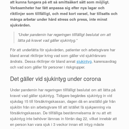
att kunna fungera på ett så smittsäkert sätt som möjligt.
Verksamheter har fått anpassa sig efter nya lagar och
riktlinjer som tillfälligt, och med kort varsel, har tillsatts och
många arbetar under hård stress och press, inte minst
sjukvården.
”Under pandemin har regeringen tillfälligt beslutat om att
lätta på kravet vad gäller sjukintyg.”
För att underlätta för sjukvården, patienter och arbetsgivare har
bland annat riktlinjer kring vad som gäller vid sjukfrånvaro
ändrats. Dessa riktlinjer rör bland annat
sjukintyg
, karensavdrag
och vad som gäller för personer i riskgrupper.
Det gäller vid sjukintyg under corona
Under pandemin har regeringen tillfälligt beslutat om att lätta på
kravet vad gäller sjukintyg. Tidigare begärdes sjukintyg in vid
sjukdag 15 till försäkringskassan, dagen då en anställd går från
sjuklön från sin arbetsgivare till att istället få sjukpenning via
försäkringskassan. De tillfälliga bestämmelserna är nu att ett
sjukintyg inte behöver lämnas in förrän dag 22, vilket innebär att
en person kan vara sjuk i 3 veckor innan ett intyg måste