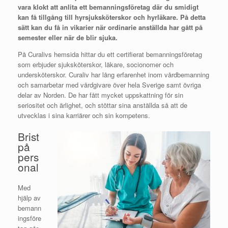
vara klokt att anlita ett bemanningsföretag där du smidigt
kan få tillgång till hyrsjuksköterskor och hyrläkare. På detta
sätt kan du få in vikarier när ordinarie anställda har gått på
semester eller när de blir sjuka.
På Curalivs hemsida hittar du ett certifierat bemanningsföretag
som erbjuder sjuksköterskor, läkare, socionomer och
undersköterskor. Curaliv har lång erfarenhet inom vårdbemanning
och samarbetar med vårdgivare över hela Sverige samt övriga
delar av Norden. De har fått mycket uppskattning för sin
seriositet och ärlighet, och stöttar sina anställda så att de
utvecklas i sina karriärer och sin kompetens.
Brist
på
pers
onal
Med
hjälp av
bemann
ingsföre