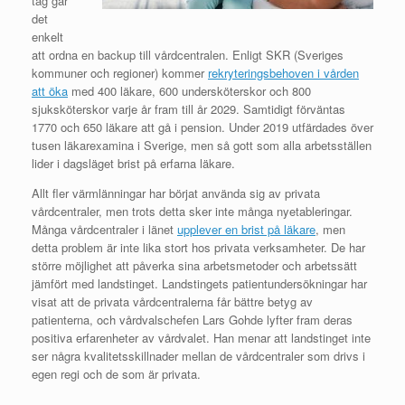
tag går
det
enkelt
att ordna en backup till vårdcentralen. Enligt SKR (Sveriges
kommuner och regioner) kommer
rekryteringsbehoven i vården
att öka
med 400 läkare, 600 undersköterskor och 800
sjuksköterskor varje år fram till år 2029. Samtidigt förväntas
1770 och 650 läkare att gå i pension. Under 2019 utfärdades över
tusen läkarexamina i Sverige, men så gott som alla arbetsställen
lider i dagsläget brist på erfarna läkare.
Allt fler värmlänningar har börjat använda sig av privata
vårdcentraler, men trots detta sker inte många nyetableringar.
Många vårdcentraler i länet
upplever en brist på läkare
, men
detta problem är inte lika stort hos privata verksamheter. De har
större möjlighet att påverka sina arbetsmetoder och arbetssätt
jämfört med landstinget. Landstingets patientundersökningar har
visat att de privata vårdcentralerna får bättre betyg av
patienterna, och vårdvalschefen Lars Gohde lyfter fram deras
positiva erfarenheter av vårdvalet. Han menar att landstinget inte
ser några kvalitetsskillnader mellan de vårdcentraler som drivs i
egen regi och de som är privata.