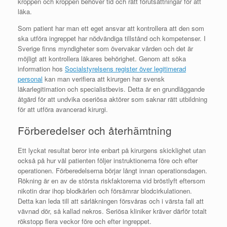
kroppen och kroppen behöver tid och rätt förutsättningar för att
läka.
Som patient har man ett eget ansvar att kontrollera att den som
ska utföra ingreppet har nödvändiga tillstånd och kompetenser. I
Sverige finns myndigheter som övervakar vården och det är
möjligt att kontrollera läkares behörighet. Genom att söka
information hos
Socialstyrelsens register över legitimerad
personal
kan man verifiera att kirurgen har svensk
läkarlegitimation och specialistbevis. Detta är en grundläggande
åtgärd för att undvika oseriösa aktörer som saknar rätt utbildning
för att utföra avancerad kirurgi.
Förberedelser och återhämtning
Ett lyckat resultat beror inte enbart på kirurgens skicklighet utan
också på hur väl patienten följer instruktionerna före och efter
operationen. Förberedelserna börjar långt innan operationsdagen.
Rökning är en av de största riskfaktorerna vid bröstlyft eftersom
nikotin drar ihop blodkärlen och försämrar blodcirkulationen.
Detta kan leda till att sårläkningen försvåras och i värsta fall att
vävnad dör, så kallad nekros. Seriösa kliniker kräver därför totalt
rökstopp flera veckor före och efter ingreppet.