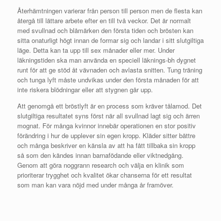
Återhämtningen varierar från person till person men de flesta kan
återgå till lättare arbete efter en till två veckor. Det är normalt
med svullnad och blåmärken den första tiden och brösten kan
sitta onaturligt högt innan de formar sig och landar i sitt slutgiltiga
läge. Detta kan ta upp till sex månader eller mer. Under
läkningstiden ska man använda en speciell läknings-bh dygnet
runt för att ge stöd åt vävnaden och avlasta snitten. Tung träning
och tunga lyft måste undvikas under den första månaden för att
inte riskera blödningar eller att stygnen går upp.
Att genomgå ett bröstlyft är en process som kräver tålamod. Det
slutgiltiga resultatet syns först när all svullnad lagt sig och ärren
mognat. För många kvinnor innebär operationen en stor positiv
förändring i hur de upplever sin egen kropp. Kläder sitter bättre
och många beskriver en känsla av att ha fått tillbaka sin kropp
så som den kändes innan barnafödande eller viktnedgång.
Genom att göra noggrann research och välja en klinik som
prioriterar trygghet och kvalitet ökar chanserna för ett resultat
som man kan vara nöjd med under många år framöver.