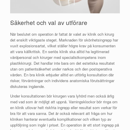
Säkerhet och val av utförare
När beslutet om operation är fattat är valet av klinik och kirurg
det enskilt viktigaste steget. Marknaden för skönhetsingrepp har
vuxit explosionsartat, vilket ställer högre krav på konsumenten
att vara källkritisk. En seriös klinik ska alltid ha legitimerad
vårdpersonal och kirurger med specialistkompetens inom
plastikkirurgi. Det handlar inte bara om det estetiska resultatet
utan om patientsäkerhet under narkos och den postoperativa
vården. En bra klinik erbjuder alltid en utförlig konsultation där
risker, förväntningar och individens anatomiska förutsättningar
diskuteras ingående.
Under konsultationen bör kirurgen vara lyhörd men också ärlig
med vad som är möjligt att uppnå. Varningsklockor bör ringa om
en klinik utlovar helt riskfria ingrepp eller resultat som verkar för
bra för att vara sanna. Det är också relevant att fråga om hur
kliniken hanterar eventuella komplikationer och vilken typ av
uppföljning som ingår i priset. En operation är ett stort ingrepp på