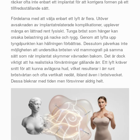
räcker ofta inte enbart ett implantat för att korrigera formen på ett
tillfredsställande sätt.
Fördelarna med att välja enbart ett lyft är flera. Utöver
avsaknaden av implantatrelaterade komplikationer, upplever
många en lättnad rent fysiskt. Tunga bröst som hänger kan
orsaka belastning på nacke och rygg. Genom att lyfta upp
tyngdpunkten kan hållningen förbättras. Dessutom påverkas inte
möjligheten att undersöka brösten vid mammografi på samma
sätt som när implantat skymmer vävnaden bakom. Det är dock
viktigt att ha realistiska förväntningar gällande ärr. Ett lyft kräver
snitt för att kunna avlägsna hud, vilket resulterar i ärr runt
bröstvårtan och ofta vertikalt nedåt, ibland även i bröstvecket.
Dessa bleknar med tiden men försvinner aldrig helt.