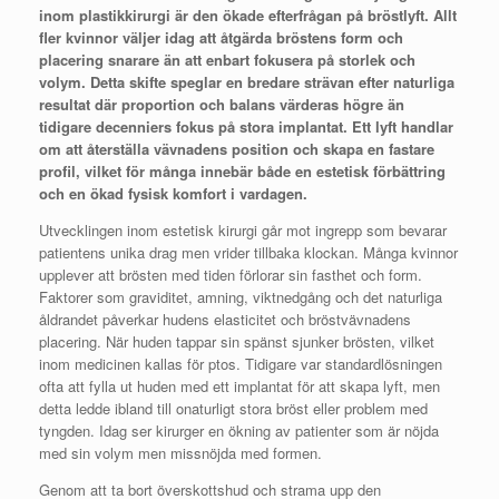
inom plastikkirurgi är den ökade efterfrågan på bröstlyft. Allt
fler kvinnor väljer idag att åtgärda bröstens form och
placering snarare än att enbart fokusera på storlek och
volym. Detta skifte speglar en bredare strävan efter naturliga
resultat där proportion och balans värderas högre än
tidigare decenniers fokus på stora implantat. Ett lyft handlar
om att återställa vävnadens position och skapa en fastare
profil, vilket för många innebär både en estetisk förbättring
och en ökad fysisk komfort i vardagen.
Utvecklingen inom estetisk kirurgi går mot ingrepp som bevarar
patientens unika drag men vrider tillbaka klockan. Många kvinnor
upplever att brösten med tiden förlorar sin fasthet och form.
Faktorer som graviditet, amning, viktnedgång och det naturliga
åldrandet påverkar hudens elasticitet och bröstvävnadens
placering. När huden tappar sin spänst sjunker brösten, vilket
inom medicinen kallas för ptos. Tidigare var standardlösningen
ofta att fylla ut huden med ett implantat för att skapa lyft, men
detta ledde ibland till onaturligt stora bröst eller problem med
tyngden. Idag ser kirurger en ökning av patienter som är nöjda
med sin volym men missnöjda med formen.
Genom att ta bort överskottshud och strama upp den