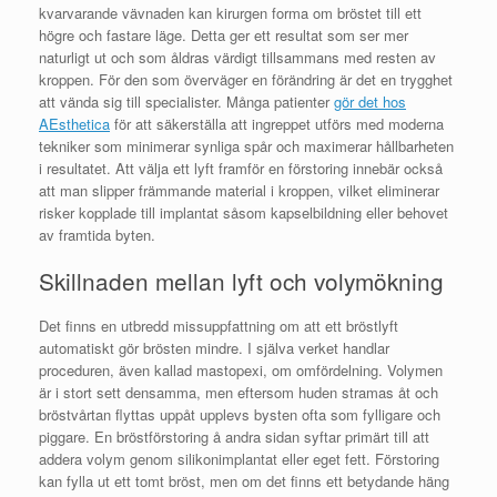
kvarvarande vävnaden kan kirurgen forma om bröstet till ett
högre och fastare läge. Detta ger ett resultat som ser mer
naturligt ut och som åldras värdigt tillsammans med resten av
kroppen. För den som överväger en förändring är det en trygghet
att vända sig till specialister. Många patienter
gör det hos
AEsthetica
för att säkerställa att ingreppet utförs med moderna
tekniker som minimerar synliga spår och maximerar hållbarheten
i resultatet. Att välja ett lyft framför en förstoring innebär också
att man slipper främmande material i kroppen, vilket eliminerar
risker kopplade till implantat såsom kapselbildning eller behovet
av framtida byten.
Skillnaden mellan lyft och volymökning
Det finns en utbredd missuppfattning om att ett bröstlyft
automatiskt gör brösten mindre. I själva verket handlar
proceduren, även kallad mastopexi, om omfördelning. Volymen
är i stort sett densamma, men eftersom huden stramas åt och
bröstvårtan flyttas uppåt upplevs bysten ofta som fylligare och
piggare. En bröstförstoring å andra sidan syftar primärt till att
addera volym genom silikonimplantat eller eget fett. Förstoring
kan fylla ut ett tomt bröst, men om det finns ett betydande häng